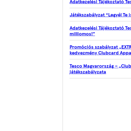
Adatkezelési Tájékoztató T
Játékszabályzat “Legyél Te 
Adatkezelési Tájékoztató Te
milliomos!”
Promóciós szabályzat „EXTR
kedvezmény Clubcard Appa
Tesco Magyarország – „Clu
játékszabályzata