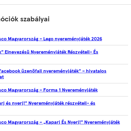
óciók szabályai
esco Magyarország – Lego nyereményjáték 2026
” Elnevezésű Nyereményjáték Részvételi- És
Facebook üzenőfali nyereményjáték” – hivatalos
at
esco Magyarország – Forma 1 Nyereményjáték
j és nyerj!” Nyereményjáték részvételi- és
esco Magyarország – „Kaparj És Nyerj!” Nyereményjáték