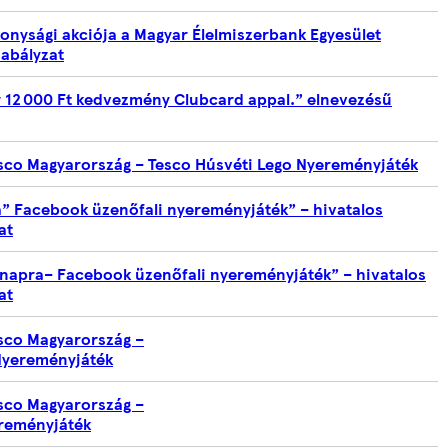
onysági akciója a Magyar Élelmiszerbank Egyesület
abályzat
 12 000 Ft kedvezmény Clubcard appal.” elnevezésű
esco Magyarország – Tesco Húsvéti Lego Nyereményjáték
” Facebook üzenőfali nyereményjáték” – hivatalos
at
 napra– Facebook üzenőfali nyereményjáték” – hivatalos
at
esco Magyarország –
Nyereményjáték
esco Magyarország –
reményjáték