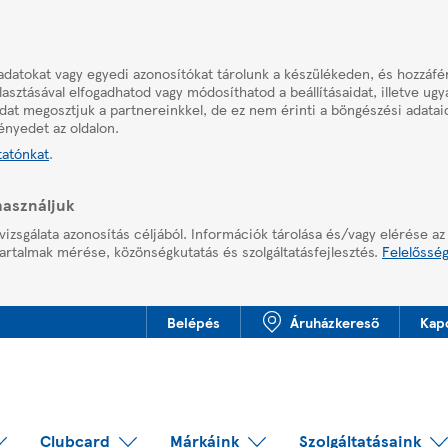
adatokat vagy egyedi azonosítókat tárolunk a készülékeden, és hozzáf
asztásával elfogadhatod vagy módosíthatod a beállításaidat, illetve ug
aidat megosztjuk a partnereinkkel, de ez nem érinti a böngészési adatai
ényedet az oldalon.
tatónkat
.
használjuk
vizsgálata azonosítás céljából. Információk tárolása és/vagy elérése az
artalmak mérése, közönségkutatás és szolgáltatásfejlesztés.
Felelősség
Belépés
Áruházkereső
Kap
Clubcard
Márkáink
Szolgáltatásaink