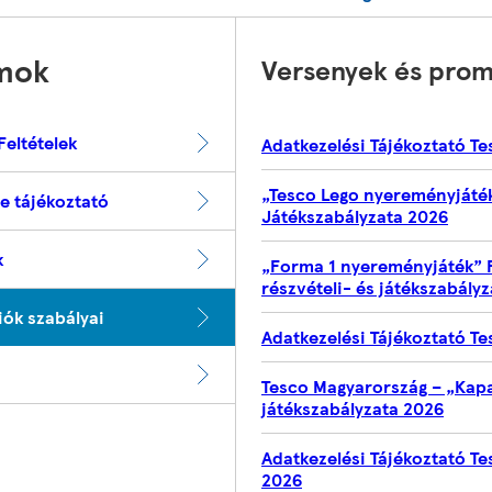
mok
Versenyek és prom
Feltételek
Adatkezelési Tájékoztató T
„Tesco Lego nyereményjáték
e tájékoztató
Játékszabályzata 2026
k
„Forma 1 nyereményjáték” 
részvételi- és játékszabályz
ók szabályai
Adatkezelési Tájékoztató T
Tesco Magyarország – „Kapar
játékszabályzata 2026
Adatkezelési Tájékoztató T
2026