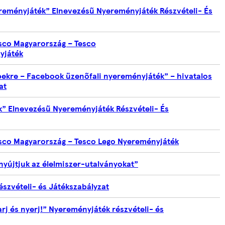
reményjáték” Elnevezésű Nyereményjáték Részvételi- És
esco Magyarország – Tesco
yjáték
ekre – Facebook üzenőfali nyereményjáték” – hivatalos
at
” Elnevezésű Nyereményjáték Részvételi- És
esco Magyarország – Tesco Lego Nyereményjáték
yújtjuk az élelmiszer-utalványokat”
észvételi- és Játékszabályzat
j és nyerj!” Nyereményjáték részvételi- és