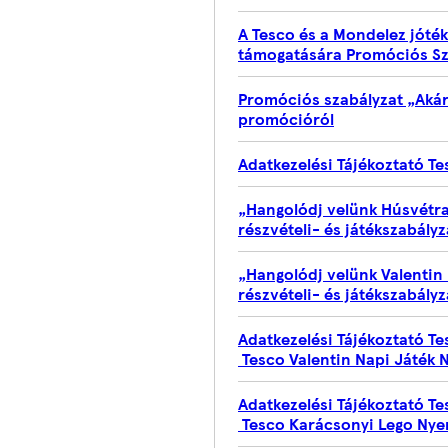
A Tesco és a Mondelez jóték
támogatására Promóciós Sz
Promóciós szabályzat „Akár
promócióról
Adatkezelési Tájékoztató T
„Hangolódj velünk Húsvétra
részvételi- és játékszabályz
„Hangolódj velünk Valentin
részvételi- és játékszabályz
Adatkezelési Tájékoztató T
Tesco Valentin Napi Játék 
Adatkezelési Tájékoztató T
Tesco Karácsonyi Lego Nye