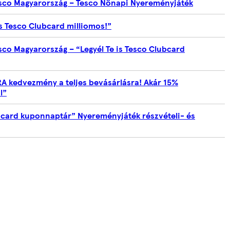
esco Magyarország – Tesco Nőnapi Nyereményjáték
is Tesco Clubcard milliomos!”
sco Magyarország – “Legyél Te is Tesco Clubcard
A kedvezmény a teljes bevásárlásra! Akár 15%
l”
bcard kuponnaptár” Nyereményjáték részvételi- és