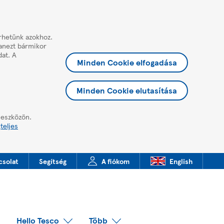
érhetünk azokhoz.
yanezt bármikor
dat. A
Minden Cookie elfogadása
Minden Cookie elutasítása
 eszközön.
teljes
csolat
Segítség
A fiókom
English
Hello Tesco
Több