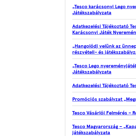
„Tesco karácsonyi Lego nye
Játékszabályzata
Adatkezelési Tájékoztató T
Karácsonyi Játék Nyeremén
„Hangolódj velünk az ünnep
részvételi- és játékszabályz
„Tesco Lego nyereményjáték
Játékszabályzata
Adatkezelési Tájékoztató T
Promóciós szabályzat „Megn
Tesco Vásárlói Felmérés – R
Tesco Magyarország – „Kapar
játékszabályzata