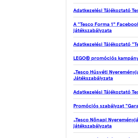
Adatkezelési Tájékoztató T
A "Tesco Forma 1” Facebook
játékszabályzata
Adatkezelési Tájékoztató "
LEGO® promóciós kampány 
„Tesco Húsvéti Nyereményjá
Játékszabályzata
Adatkezelési Tájékoztató T
Promóciós szabályzat "Gara
„Tesco Nőnapi Nyereményjá
játékszabályzata