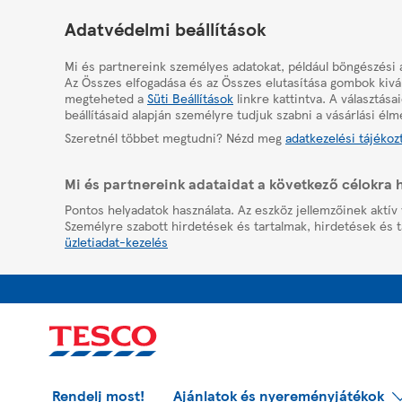
HelpPage
Adatvédelmi beállítások
Mi és partnereink személyes adatokat, például böngészési 
Az Összes elfogadása és az Összes elutasítása gombok kivál
megteheted a
Süti Beállítások
linkre kattintva. A választás
beállításaid alapján személyre tudjuk szabni a vásárlási élm
Szeretnél többet megtudni? Nézd meg
adatkezelési tájékoz
Mi és partnereink adataidat a következő célokra 
Pontos helyadatok használata. Az eszköz jellemzőinek aktív 
Személyre szabott hirdetések és tartalmak, hirdetések és t
üzletiadat-kezelés
Rendelj most!
Ajánlatok és nyereményjátékok