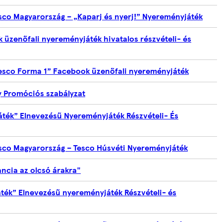
esco Magyarország – „Kaparj és nyerj!” Nyereményjáték
 üzenőfali nyereményjáték hivatalos részvételi- és
Tesco Forma 1” Facebook üzenőfali nyereményjáték
Promóciós szabályzat
ték” Elnevezésű Nyereményjáték Részvételi- És
esco Magyarország – Tesco Húsvéti Nyereményjáték
ncia az olcsó árakra"
ték” Elnevezésű nyereményjáték Részvételi- és