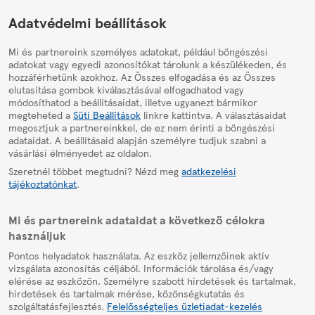
HelpPage
Adatvédelmi beállítások
Mi és partnereink személyes adatokat, például böngészési
adatokat vagy egyedi azonosítókat tárolunk a készülékeden, és
hozzáférhetünk azokhoz. Az Összes elfogadása és az Összes
elutasítása gombok kiválasztásával elfogadhatod vagy
módosíthatod a beállításaidat, illetve ugyanezt bármikor
megteheted a
Süti Beállítások
linkre kattintva. A választásaidat
megosztjuk a partnereinkkel, de ez nem érinti a böngészési
adataidat. A beállításaid alapján személyre tudjuk szabni a
vásárlási élményedet az oldalon.
Szeretnél többet megtudni? Nézd meg
adatkezelési
tájékoztatónkat
.
Mi és partnereink adataidat a következő célokra
használjuk
Pontos helyadatok használata. Az eszköz jellemzőinek aktív
vizsgálata azonosítás céljából. Információk tárolása és/vagy
elérése az eszközön. Személyre szabott hirdetések és tartalmak,
hirdetések és tartalmak mérése, közönségkutatás és
szolgáltatásfejlesztés.
Felelősségteljes üzletiadat-kezelés