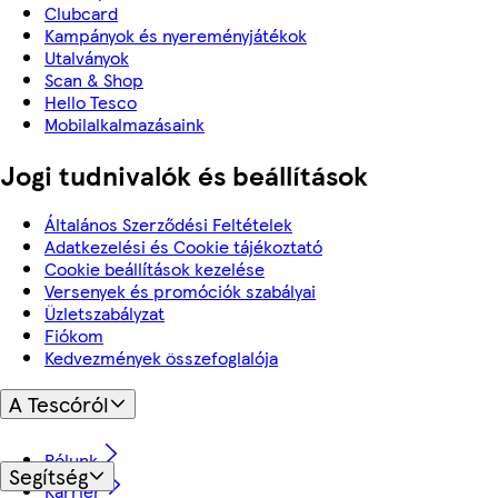
Clubcard
Kampányok és nyereményjátékok
Utalványok
Scan & Shop
Hello Tesco
Mobilalkalmazásaink
Jogi tudnivalók és beállítások
Általános Szerződési Feltételek
Adatkezelési és Cookie tájékoztató
Cookie beállítások kezelése
Versenyek és promóciók szabályai
Üzletszabályzat
Fiókom
Kedvezmények összefoglalója
A Tescóról
Rólunk
Segítség
Karrier