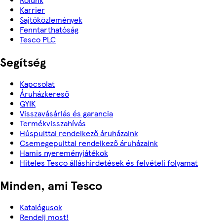
Karrier
Sajtóközlemények
Fenntarthatóság
Tesco PLC
Segítség
Kapcsolat
Áruházkereső
GYIK
Visszavásárlás és garancia
Termékvisszahívás
Húspulttal rendelkező áruházaink
Csemegepulttal rendelkező áruházaink
Hamis nyereményjátékok
Hiteles Tesco álláshirdetések és felvételi folyamat
Minden, ami Tesco
Katalógusok
Rendelj most!