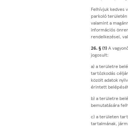
Felhívjuk kedves v
parkoló területén
valamint a magánn
információs önrend
rendelkezései, val
26. § (1)
A vagyonő
jogosult:
a) a területre bel
tartózkodás céljá
közölt adatok nyi
érintett belépését
b) a területre bel
bemutatására felh
c) a területen ta
tartalmának, járm