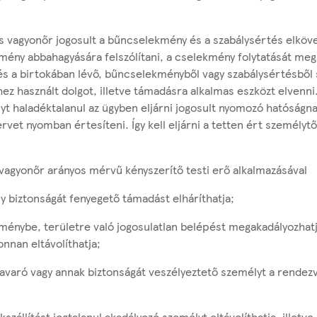
s vagyonőr jogosult a bűncselekmény és a szabálysértés elköv
mény abbahagyására felszólítani, a cselekmény folytatását meg
 és a birtokában lévő, bűncselekményből vagy szabálysértésből
ez használt dolgot, illetve támadásra alkalmas eszközt elvenni
yt haladéktalanul az ügyben eljárni jogosult nyomozó hatóságna
rvet nyomban értesíteni. Így kell eljárni a tetten ért személytő
vagyonőr arányos mérvű kényszerítő testi erő alkalmazásával
y biztonságát fenyegető támadást elháríthatja;
tménybe, területre való jogosulatlan belépést megakadályozhatj
nnan eltávolíthatja;
zavaró vagy annak biztonságát veszélyeztető személyt a rendez
szállítást jogtalanul akadályozó személyt eltávolíthatja, illetve