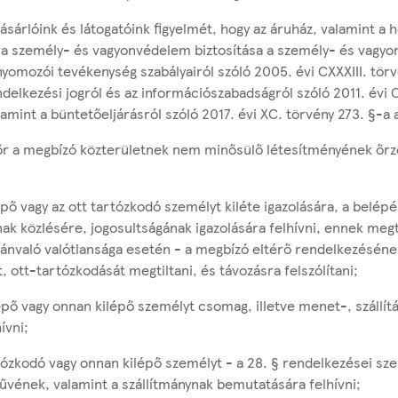
ásárlóink és látogatóink figyelmét, hogy az áruház, valamint a 
 a személy- és vagyonvédelem biztosítása a személy- és vagyo
yomozói tevékenység szabályairól szóló 2005. évi CXXXIII. törv
elkezési jogról és az információszabadságról szóló 2011. évi C
amint a büntetőeljárásról szóló 2017. évi XC. törvény 273. §-a 
r a megbízó közterületnek nem minősülő létesítményének őrz
épő vagy az ott tartózkodó személyt kiléte igazolására, a belépés
nak közlésére, jogosultságának igazolására felhívni, ennek meg
lvánvaló valótlansága esetén - a megbízó eltérő rendelkezéséne
, ott-tartózkodását megtiltani, és távozásra felszólítani;
épő vagy onnan kilépő személyt csomag, illetve menet-, szállít
ívni;
rtózkodó vagy onnan kilépő személyt - a 28. § rendelkezései sz
űvének, valamint a szállítmánynak bemutatására felhívni;