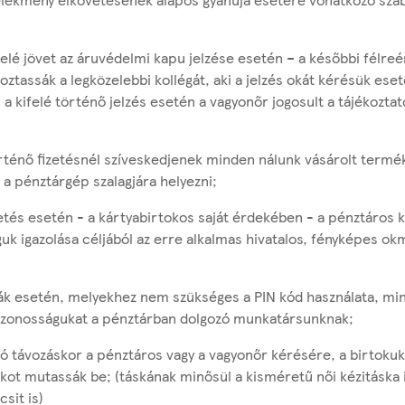
felé jövet az áruvédelmi kapu jelzése esetén – a későbbi félre
ztassák a legközelebbi kollégát, aki a jelzés okát kérésük eseté
a kifelé történő jelzés esetén a vagyonőr jogosult a tájékoztat
örténő fizetésnél szíveskedjenek minden nálunk vásárolt termé
 a pénztárgép szalagjára helyezni;
zetés esetén - a kártyabirtokos saját érdekében - a pénztáros 
k igazolása céljából az erre alkalmas hivatalos, fényképes o
ák esetén, melyekhez nem szükséges a PIN kód használata, m
yazonosságukat a pénztárban dolgozó munkatársunknak;
ló távozáskor a pénztáros vagy a vagyonőr kérésére, a birtokuk
kot mutassák be; (táskának minősül a kisméretű női kézitáska
csit is)