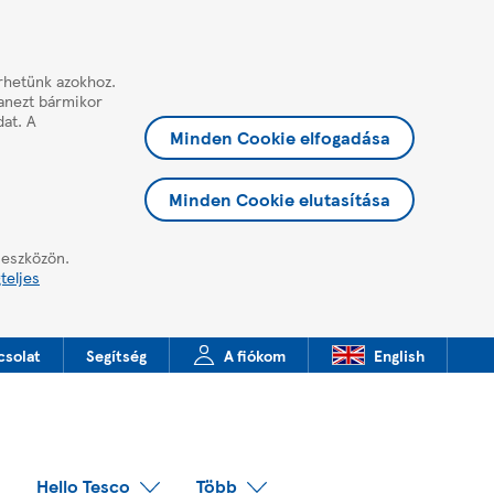
érhetünk azokhoz.
yanezt bármikor
dat. A
Minden Cookie elfogadása
Minden Cookie elutasítása
 eszközön.
teljes
csolat
Segítség
A fiókom
English
Hello Tesco
Több