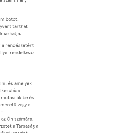
umibotot,
gyvert tarthat
lmazhatja.
k a rendészetért
llyel rendelkező
lni, és amelyek
elkerülése
k mutassák be és
yméretű vagy a
 -
 az Ön számára.
zetet a Társaság a
ályok szerint