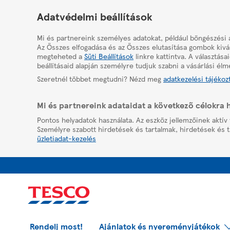
HelpPage
Adatvédelmi beállítások
Mi és partnereink személyes adatokat, például böngészési 
Az Összes elfogadása és az Összes elutasítása gombok kivál
megteheted a
Süti Beállítások
linkre kattintva. A választás
beállításaid alapján személyre tudjuk szabni a vásárlási élm
Szeretnél többet megtudni? Nézd meg
adatkezelési tájékoz
Mi és partnereink adataidat a következő célokra 
Pontos helyadatok használata. Az eszköz jellemzőinek aktív 
Személyre szabott hirdetések és tartalmak, hirdetések és t
üzletiadat-kezelés
Rendelj most!
Ajánlatok és nyereményjátékok