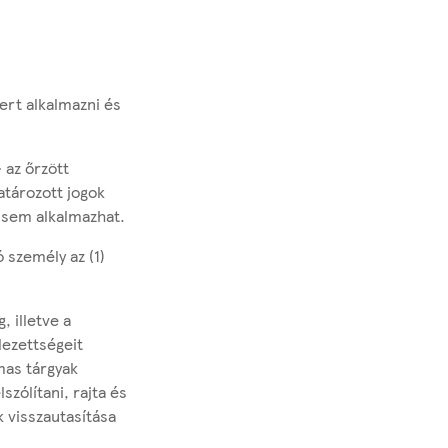
ert alkalmazni és
 az őrzött
atározott jogok
r sem alkalmazhat.
ó személy az (1)
 illetve a
lezettségeit
mas tárgyak
ólítani, rajta és
 visszautasítása