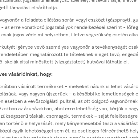
gető támadást elháríthatja.
agyonőr a feladata ellátása során vegyi eszközt (gázsprayt), g
 - az erre vonatkozó jogszabályok rendelkezései szerint - lőfe
 csak jogos védelmi helyzetben, illetve végszükség esetén alka
rkutyát igénybe vevő személyes vagyonőr a tevékenységét csa
 rendeletében meghatározott feltételeknek eleget tevő, engedé
iskolák által minősített (vizsgáztatott) kutyával láthatja el.
ves vásárlóinkat, hogy:
korábban vásárolt termékeket – melyeket nálunk is lehet vásáro
lásúak, vagy nagyon újszerűek – a későbbi kellemetlenségek 
 esetben a vevőszolgálati pultnál, az ott dolgozó vagyonőrne
Azokban az áruházakban, ahol erre lehetőség van, kérjük a nag
zükségszerű táskák, csomagok, termékek – saját felelősségre
 történő elhelyezését, mely kényelmesebbé teszi a vásárlást
özül egyik lehetőséggel sem él, az esetleges félreérthető hely
selekmény elkövetésének alapos gyanúja esetére vonatkozó szab