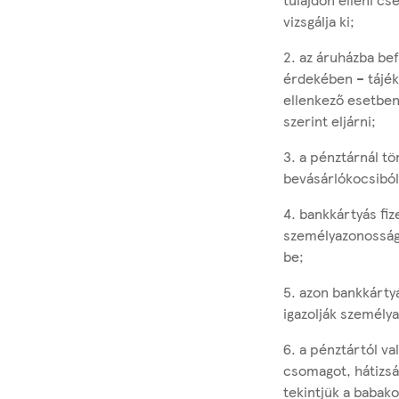
vizsgálja ki;
2. az áruházba be
érdekében – tájéko
ellenkező esetben 
szerint eljárni;
3. a pénztárnál t
bevásárlókocsiból
4. bankkártyás fi
személyazonosságu
be;
5. azon bankkárty
igazolják személ
6. a pénztártól va
csomagot, hátizsá
tekintjük a babako