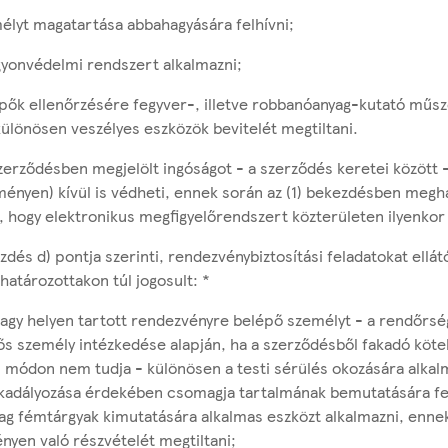
mélyt magatartása abbahagyására felhívni;
agyonvédelmi rendszert alkalmazni;
lépők ellenőrzésére fegyver-, illetve robbanóanyag-kutató műsz
különösen veszélyes eszközök bevitelét megtiltani.
erződésben megjelölt ingóságot - a szerződés keretei között -
tményen) kívül is védheti, ennek során az (1) bekezdésben megh
ve, hogy elektronikus megfigyelőrendszert közterületen ilyenko
zdés d) pontja szerinti, rendezvénybiztosítási feladatokat ellát
tározottakon túl jogosult: *
vagy helyen tartott rendezvényre belépő személyt - a rendőrség,
ős személy intézkedése alapján, ha a szerződésből fakadó köte
 módon nem tudja - különösen a testi sérülés okozására alkal
adályozása érdekében csomagja tartalmának bemutatására felsz
ag fémtárgyak kimutatására alkalmas eszközt alkalmazni, ennek
nyen való részvételét megtiltani;