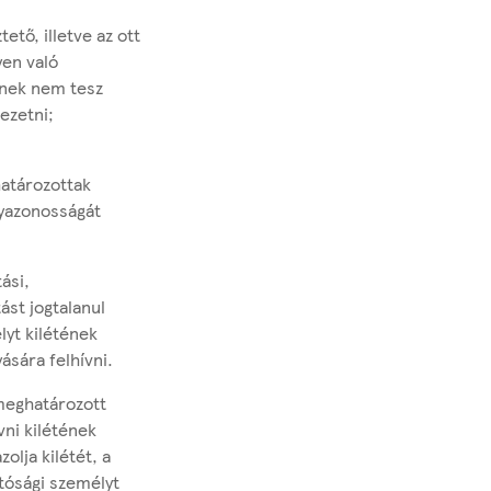
tő, illetve az ott
yen való
ennek nem tesz
ezetni;
atározottak
lyazonosságát
ási,
tást jogtalanul
lyt kilétének
ására felhívni.
meghatározott
vni kilétének
olja kilétét, a
tósági személyt