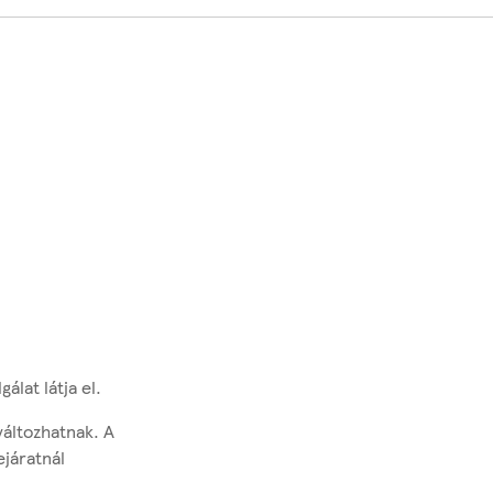
álat látja el.
változhatnak. A
ejáratnál