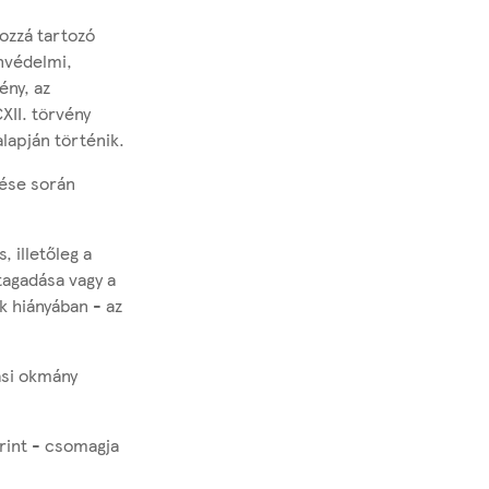
hozzá tartozó
nvédelmi,
ény, az
XII. törvény
alapján történik.
ése során
, illetőleg a
tagadása vagy a
k hiányában - az
ási okmány
erint - csomagja