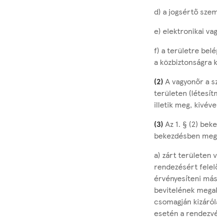
d) a jogsértő sze
e) elektronikai v
f) a területre be
a közbiztonságra 
(2)
A vagyonőr a sz
területen (létesí
illetik meg, kivé
(3)
Az 1. § (2) beke
bekezdésben megha
a) zárt területen 
rendezésért felel
érvényesíteni más
bevitelének megak
csomagján kizáról
esetén a rendezvé