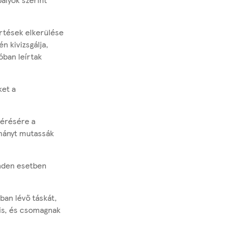
értések elkerülése
n kivizsgálja,
óban leírtak
ket a
kérésére a
kmányt mutassák
inden esetben
ban lévő táskát,
 is, és csomagnak