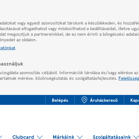
adatokat vagy egyedi azonosítókat tárolunk a készülékeden, és hozzáf
asztásával elfogadhatod vagy módosíthatod a beállításaidat, illetve ug
aidat megosztjuk a partnereinkkel, de ez nem érinti a böngészési adatai
ényedet az oldalon.
tatónkat
.
használjuk
vizsgálata azonosítás céljából. Információk tárolása és/vagy elérése az
artalmak mérése, közönségkutatás és szolgáltatásfejlesztés.
Felelősség
Belépés
Áruházkereső
Kap
Clubcard
Márkáink
Szolgáltatásaink