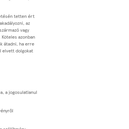
etésén tetten ért
akadályozni, az
 származó vagy
. Köteles azonban
k átadni, ha erre
l elvett dolgokat
a, a jogosulatlanul
vényről
 a szállítmány