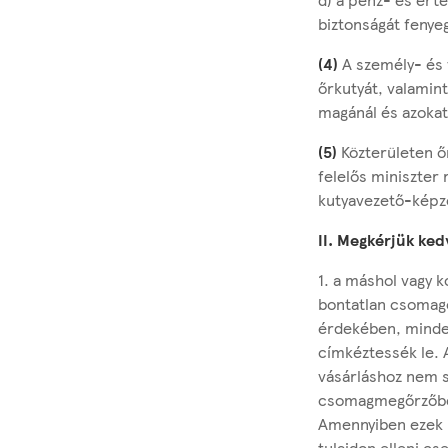
biztonságát fenye
(4)
A személy- és v
őrkutyát, valamint
magánál és azokat
(5)
Közterületen ő
felelős miniszter
kutyavezető-képző 
II. Megkérjük ked
1. a máshol vagy 
bontatlan csomago
érdekében, minden
címkéztessék le. 
vásárláshoz nem s
csomagmegőrzőben
Amennyiben ezek k
tulajdon elleni c