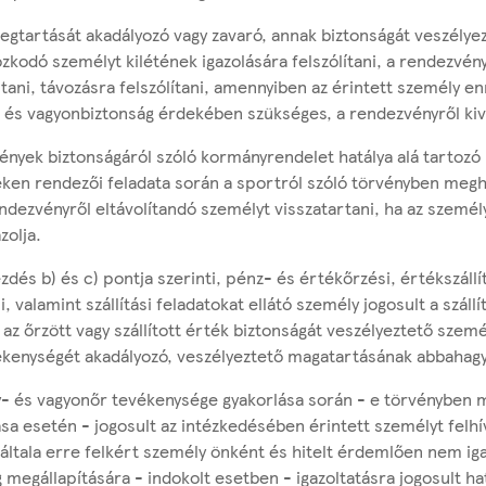
gtartását akadályozó vagy zavaró, annak biztonságát veszélyezte
zkodó személyt kilétének igazolására felszólítani, a rendezvén
ltani, távozásra felszólítani, amennyiben az érintett személy 
t- és vagyonbiztonság érdekében szükséges, a rendezvényről kiv
ények biztonságáról szóló kormányrendelet hatálya alá tartozó
en rendezői feladata során a sportról szóló törvényben megh
endezvényről eltávolítandó személyt visszatartani, ha az szemé
zolja.
ezdés b) és c) pontja szerinti, pénz- és értékőrzési, értékszállít
, valamint szállítási feladatokat ellátó személy jogosult a szállí
e az őrzött vagy szállított érték biztonságát veszélyeztető szemé
vékenységét akadályozó, veszélyeztető magatartásának abbahagy
- és vagyonőr tevékenysége gyakorlása során - e törvényben 
ása esetén - jogosult az intézkedésében érintett személyt felhí
 általa erre felkért személy önként és hitelt érdemlően nem igaz
megállapítására - indokolt esetben - igazoltatásra jogosult ha