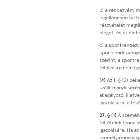
b) a rendezvény me
jogellenesen tartó
részvételét megti
eleget, és az éle
c) a sportrendezv
sportrendezvények
szerint, a sportr
felhívásra nem iga
(4)
Az 1. § (2) bek
szállítmánykísérési
akadályozó, illetv
igazolására, a te
27. § (1)
A személy
feltételek fennáll
igazolására. Ha az
személyazonosság 