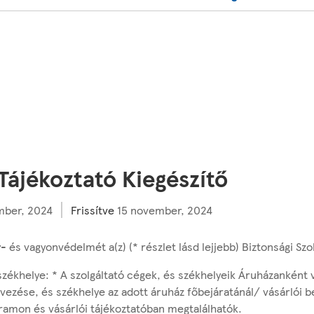
 Tájékoztató Kiegészítő
mber, 2024
Frissítve
15 november, 2024
 és vagyonvédelmét a(z) (* részlet lásd lejjebb) Biztonsági Szolg
székhelye: * A szolgáltató cégek, és székhelyeik Áruházanként 
vezése, és székhelye az adott áruház főbejáratánál/ vásárlói b
gramon és vásárlói tájékoztatóban megtalálhatók.