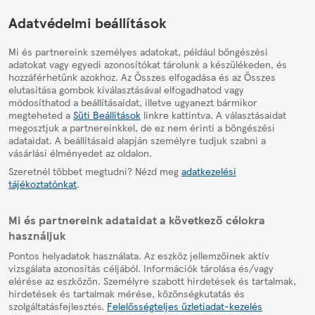
HelpPage
Adatvédelmi beállítások
Mi és partnereink személyes adatokat, például böngészési
adatokat vagy egyedi azonosítókat tárolunk a készülékeden, és
hozzáférhetünk azokhoz. Az Összes elfogadása és az Összes
elutasítása gombok kiválasztásával elfogadhatod vagy
módosíthatod a beállításaidat, illetve ugyanezt bármikor
megteheted a
Süti Beállítások
linkre kattintva. A választásaidat
megosztjuk a partnereinkkel, de ez nem érinti a böngészési
adataidat. A beállításaid alapján személyre tudjuk szabni a
vásárlási élményedet az oldalon.
Szeretnél többet megtudni? Nézd meg
adatkezelési
tájékoztatónkat
.
Mi és partnereink adataidat a következő célokra
használjuk
Pontos helyadatok használata. Az eszköz jellemzőinek aktív
vizsgálata azonosítás céljából. Információk tárolása és/vagy
elérése az eszközön. Személyre szabott hirdetések és tartalmak,
hirdetések és tartalmak mérése, közönségkutatás és
szolgáltatásfejlesztés.
Felelősségteljes üzletiadat-kezelés