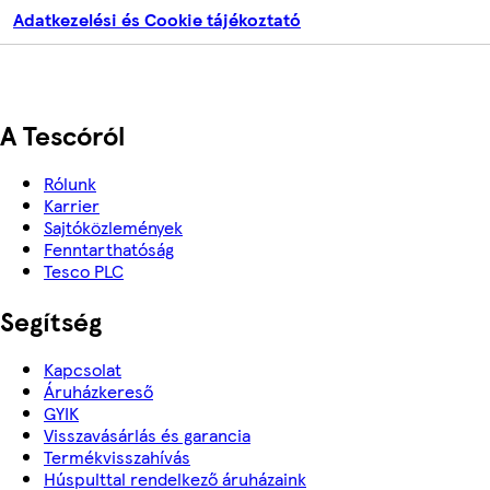
Adatkezelési és Cookie tájékoztató
A Tescóról
Rólunk
Karrier
Sajtóközlemények
Fenntarthatóság
Tesco PLC
Segítség
Kapcsolat
Áruházkereső
GYIK
Visszavásárlás és garancia
Termékvisszahívás
Húspulttal rendelkező áruházaink